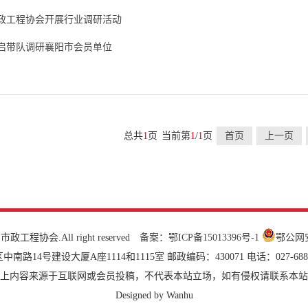
政工程协会开展行业调研活动
启带队调研襄阳市会员单位
总共
1
页
当前第
1
/
1
页
首页
上一页
市政工程协会.All right reserved
备案：鄂ICP备15013396号-1
鄂公网安备
4号建设大厦A座1114和1115室 邮政编码：430071 电话：027-6887330
上内容来源于互联网或会员投稿，不代表本站立场，如有侵权请联系本站
Designed by Wanhu